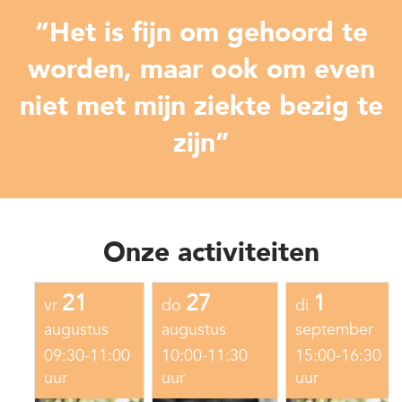
“Het is fijn om gehoord te
worden, maar ook om even
niet met mijn ziekte bezig te
zijn”
Onze activiteiten
21
27
1
vr
do
di
augustus
augustus
september
09:30-11:00
10:00-11:30
15:00-16:30
uur
uur
uur